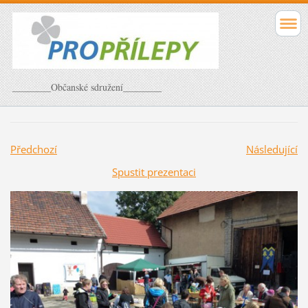
________Občanské sdružení________
Předchozí
Následující
Spustit prezentaci