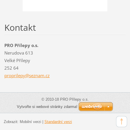
Kontakt
PRO Přílepy o.s.
Nerudova 613
Velké Přílepy
252 64
proprile
py@sezna
m.cz
© 2010-18 PRO Přílepy o.s.
Vytvořte si webové stránky zdarma!
Zobrazit:
Mobilní verzi
|
Standardní verzi