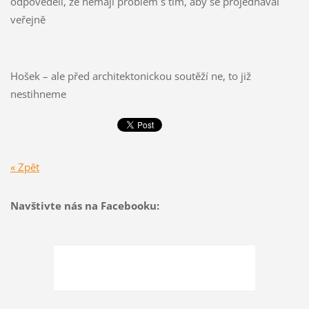
odpověděli, že nemají problém s tím, aby se projednával
veřejně
Hošek – ale před architektonickou soutěží ne, to již
nestihneme
« Zpět
Navštivte nás na Facebooku: