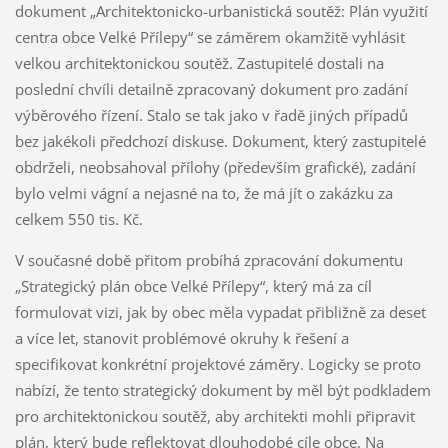
dokument „Architektonicko-urbanistická soutěž: Plán využití
centra obce Velké Přílepy“ se záměrem okamžitě vyhlásit
velkou architektonickou soutěž. Zastupitelé dostali na
poslední chvíli detailně zpracovaný dokument pro zadání
výběrového řízení. Stalo se tak jako v řadě jiných případů
bez jakékoli předchozí diskuse. Dokument, který zastupitelé
obdrželi, neobsahoval přílohy (především grafické), zadání
bylo velmi vágní a nejasné na to, že má jít o zakázku za
celkem 550 tis. Kč.
V současné době přitom probíhá zpracování dokumentu
„Strategický plán obce Velké Přílepy“, který má za cíl
formulovat vizi, jak by obec měla vypadat přibližně za deset
a více let, stanovit problémové okruhy k řešení a
specifikovat konkrétní projektové záměry. Logicky se proto
nabízí, že tento strategický dokument by měl být podkladem
pro architektonickou soutěž, aby architekti mohli připravit
plán, který bude reflektovat dlouhodobé cíle obce. Na