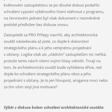
květnovém zastupitelstvu se po dlouhé diskusi podařilo
schválení vypsání výběrového řízení stáhnout z programu,
na červnovém jednání byl však dokument v nezměněné
podobě předložen bez diskuse znovu.
Zastupitelé za PRO Přílepy navrhli, aby architektonická
soutěž následovala až poté, co dojde k dokončení
strategického plánu a k jeho veřejnému projednání
s občany. Logika však asi „vládním“ zastupitelům nic neříká,
protože tento návrh všemi svými hlasy odmítli. Trvají na
tom, že architektonická soutěž bude vyhlášena dříve, než
dojde ke schválení strategického plánu obce a jeho
projednání s občany. Je to jen hloupost, arogance moci nebo
za tím vším stojí jiná motivace?
Výběr z diskuse kolem schválení architektonické soutěže: