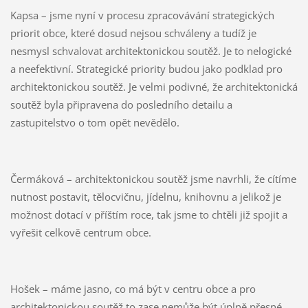
Kapsa – jsme nyní v procesu zpracovávání strategických
priorit obce, které dosud nejsou schváleny a tudíž je
nesmysl schvalovat architektonickou soutěž. Je to nelogické
a neefektivní. Strategické priority budou jako podklad pro
architektonickou soutěž. Je velmi podivné, že architektonická
soutěž byla připravena do posledního detailu a
zastupitelstvo o tom opět nevědělo.
Čermáková – architektonickou soutěž jsme navrhli, že cítíme
nutnost postavit, tělocvičnu, jídelnu, knihovnu a jelikož je
možnost dotací v příštím roce, tak jsme to chtěli již spojit a
vyřešit celkově centrum obce.
Hošek – máme jasno, co má být v centru obce a pro
architektonickou soutěž to zase nemůže být úplně přesné,