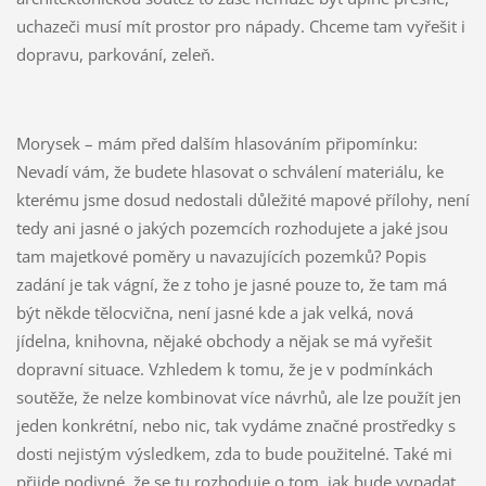
uchazeči musí mít prostor pro nápady. Chceme tam vyřešit i
dopravu, parkování, zeleň.
Morysek – mám před dalším hlasováním připomínku:
Nevadí vám, že budete hlasovat o schválení materiálu, ke
kterému jsme dosud nedostali důležité mapové přílohy, není
tedy ani jasné o jakých pozemcích rozhodujete a jaké jsou
tam majetkové poměry u navazujících pozemků? Popis
zadání je tak vágní, že z toho je jasné pouze to, že tam má
být někde tělocvična, není jasné kde a jak velká, nová
jídelna, knihovna, nějaké obchody a nějak se má vyřešit
dopravní situace. Vzhledem k tomu, že je v podmínkách
soutěže, že nelze kombinovat více návrhů, ale lze použít jen
jeden konkrétní, nebo nic, tak vydáme značné prostředky s
dosti nejistým výsledkem, zda to bude použitelné. Také mi
přijde podivné, že se tu rozhoduje o tom, jak bude vypadat